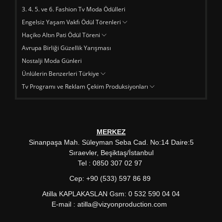
3. 4. 5. ve 6. Fashion Tv Moda Ödülleri
Engelsiz Yaşam Vakfı Ödül Törenleri
Haçiko Altın Pati Ödül Töreni
Avrupa Birliği Güzellik Yarışması
Nostalji Moda Günleri
Ünlülerin Benzerleri Türkiye
Tv Programı ve Reklam Çekim Produksiyonları
MERKEZ
Sinanpaşa Mah. Süleyman Seba Cad. No:14 Daire:5
Sıraevler, Beşiktaş/İstanbul
Tel : 0850 307 02 97
Cep: +90 (533) 597 86 89
Atilla KAPLAKASLAN Gsm: 0 532 590 04 04
E-mail : atilla@vizyonproduction.com