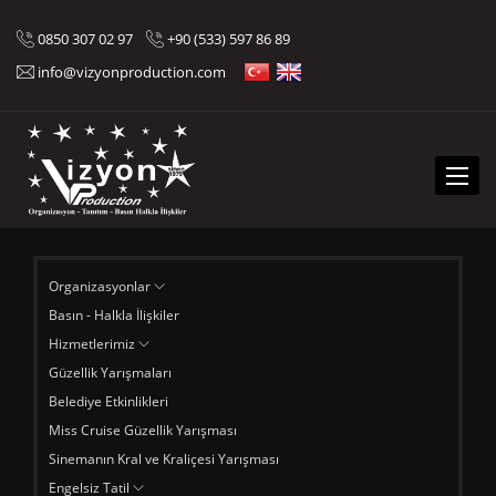
0850 307 02 97
+90 (533) 597 86 89
info@vizyonproduction.com
Menü
Organizasyonlar
Basın - Halkla İlişkiler
Hizmetlerimiz
Güzellik Yarışmaları
Belediye Etkinlikleri
Miss Cruise Güzellik Yarışması
Sinemanın Kral ve Kraliçesi Yarışması
Engelsiz Tatil