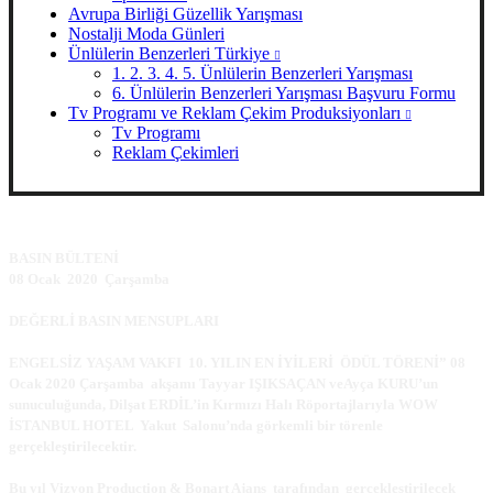
Avrupa Birliği Güzellik Yarışması
Nostalji Moda Günleri
Ünlülerin Benzerleri Türkiye
1. 2. 3. 4. 5. Ünlülerin Benzerleri Yarışması
6. Ünlülerin Benzerleri Yarışması Başvuru Formu
Tv Programı ve Reklam Çekim Produksiyonları
Tv Programı
Reklam Çekimleri
BASIN BÜLTENİ
08 Ocak 2020 Çarşamba
DEĞERLİ BASIN MENSUPLARI
ENGELSİZ YAŞAM VAKFI 10. YILIN EN İYİLERİ ÖDÜL TÖRENİ” 08
Ocak 2020 Çarşamba akşamı Tayyar IŞIKSAÇAN veAyça KURU’un
sunuculuğunda, Dilşat ERDİL’in Kırmızı Halı Röportajlarıyla WOW
İSTANBUL HOTEL Yakut Salonu’nda görkemli bir törenle
gerçekleştirilecektir.
Bu yıl Vizyon Production & Bonart Ajans tarafından gerçekleştirilecek