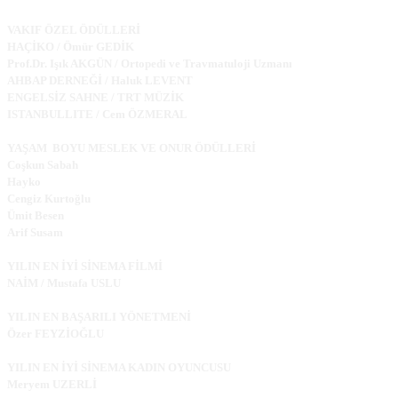
VAKIF ÖZEL ÖDÜLLERİ
HAÇİKO / Ömür GEDİK
Prof.Dr. Işık AKGÜN / Ortopedi ve Travmatuloji Uzmanı
AHBAP DERNEĞİ / Haluk LEVENT
ENGELSİZ SAHNE / TRT MÜZİK
ISTANBULLITE / Cem ÖZMERAL
YAŞAM BOYU MESLEK VE ONUR ÖDÜLLERİ
Coşkun Sabah
Hayko
Cengiz Kurtoğlu
Ümit Besen
Arif Susam
YILIN EN İYİ SİNEMA FİLMİ
NAİM / Mustafa USLU
YILIN EN BAŞARILI YÖNETMENİ
Özer FEYZİOĞLU
YILIN EN İYİ SİNEMA KADIN OYUNCUSU
Meryem UZERLİ