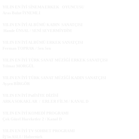
YILIN EN İYİ SİNEMA ERKEK OYUNCUSU
Aras Bulut İYNEMLI
YILIN EN İYİ ALBÜMÜ KADIN SANATÇISI
Hande ÜNSAL / SENİ SEVERMİYDİM
YILIN EN İYİ ALBÜMÜ ERKEK SANATÇISI
Ferman TOPRAK / Sen Sen
YILIN EN İYİ TÜRK SANAT MÜZİĞİ ERKEK SANATÇISI
Yılmaz MORGÜL
YILIN EN İYİ TÜRK SANAT MÜZİĞİ KADIN SANATÇISI
Ayşen BİRGÖR
YILIN EN İYİ PulİSİYE DİZİSİ
ARKA SOKAKLAR / ERLER FİLM / KANAL D
YILIN EN İYİ KOMEDİ PROGRAMI
Çok Güzel Hareketler 2 / Kanal D
YILIN EN İYİ TV SOHBET PROGRAMI
İŞ’in ASLI / Habertürk