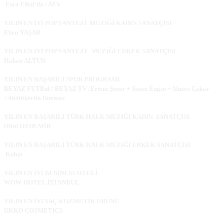
Esra ERul’da / ATV
YILIN EN İYİ POP FANTEZİ MÜZİĞİ KADIN SANATÇISI
Ebru YAŞAR
YILIN EN İYİ POP FANTEZİ MÜZİĞİ ERKEK SANATÇISI
Hakan ALTUN
YILIN EN BAŞARILI SPOR PROGRAMI
BEYAZ FUTBul / BEYAZ TV /Ertem Şener + Sinan Engin + Ahmet Çakar
+Abdülkerim Durmaz
YILIN EN BAŞARILI TÜRK HALK MÜZIĞI KADIN SANATÇISI
Hilal ÖZDEMİR
YILIN EN BAŞARILI TÜRK HALK MÜZIĞI ERKEK SANATÇISI
Kubat
YILIN EN İYİ BUSINESS OTELİ
WOW HOTEL İSTANBUL
YILIN EN İYİ SAÇ KOZMETİK ÜRÜNÜ
UKKO COSMETICS