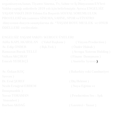
organizasyon,Sanat, Tiyatro Sinema, Tv, Sahne ve İş Dünyasının EN’leri
Vakfın yaptığı anketlerle 2019 yılı için belirlemiştir. Ayrıca ENGELSİZ
YAŞAM VAKFI 2019 Yılının En Başarılı SOSYAL SORUMLULUK
PROJELERİ’nin yanısıra SİNEMA, SAHNE, SPOR veTİYATRO
dünyasının duayen sanatçılarına da “YAŞAM BOYU MESLEK ve ONUR
ÖDÜLLERİ verilecektir.
ENGELSİZ YAŞAM VAKFI / KURUCU ÜYELERI
Atilla KAPLAKARSLAN ( Vakıf Başkanı ) ( Vizyon Production )
Av. Edip ÖNDER ( Bşk.Yrd. ) ( Önder Hukuk )
Ramazan Burak TELLİ ( Avrupa Yatırım Hulding )
Vulkan AKÇIRAY ( Finans Danışmanı )
Emrah YEDEKÇİ ( Anatolia System
)
Av. Özkan KOÇ ( Bakırköy eski Cumhuriyet
Savcısı )
Dt. Erul ŞEREF ( Diş Hekimi )
Nezih Ertuğrul ERDEM ( Noya Eğitim ve
Danışmanlık )
Yavuz TORAMAN ( Producttion Ses – Işık
Sistemleri )
Burhan AKDAĞ ( Gazeteci - Yazar )