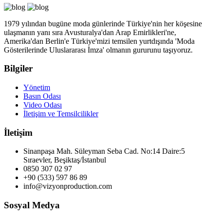
1979 yılından bugüne moda günlerinde Türkiye'nin her köşesine
ulaşmanın yanı sıra Avusturalya'dan Arap Emirlikleri'ne,
Amerika'dan Berlin'e Türkiye'mizi temsilen yurtdışında 'Moda
Gösterilerinde Uluslararası İmza' olmanın gururunu taşıyoruz.
Bilgiler
Yönetim
Basın Odası
Video Odası
İletişim ve Temsilcilikler
İletişim
Sinanpaşa Mah. Süleyman Seba Cad. No:14 Daire:5
Sıraevler, Beşiktaş/İstanbul
0850 307 02 97
+90 (533) 597 86 89
info@vizyonproduction.com
Sosyal Medya