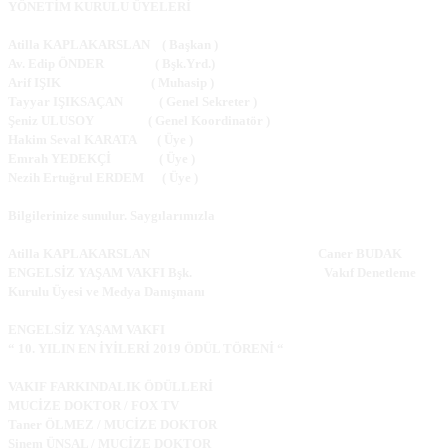
YÖNETİM KURULU ÜYELERİ
Atilla KAPLAKARSLAN ( Başkan )
Av. Edip ÖNDER ( Bşk.Yrd.)
Arif IŞIK ( Muhasip )
Tayyar IŞIKSAÇAN ( Genel Sekreter )
Şeniz ULUSOY ( Genel Koordinatör )
Hakim Seval KARATA ( Üye )
Emrah YEDEKÇİ ( Üye )
Nezih Ertuğrul ERDEM ( Üye )
Bilgilerinize sunulur. Saygılarımızla
Atilla KAPLAKARSLAN Caner BUDAK
ENGELSİZ YAŞAM VAKFI Bşk. Vakıf Denetleme
Kurulu Üyesi ve Medya Danışmanı
ENGELSİZ YAŞAM VAKFI
“ 10. YILIN EN İYİLERİ 2019 ÖDÜL TÖRENİ “
VAKIF FARKINDALIK ÖDÜLLERİ
MUCİZE DOKTOR / FOX TV
Taner ÖLMEZ / MUCİZE DOKTOR
Sinem ÜNSAL / MUCİZE DOKTOR