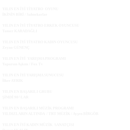
YILIN EN İYİ TİYATRO OYUNU
İKİNİN BİRİ / Sahnekarlar
YILIN EN İYİ TİYATRO ERKEK OYUNCUSU
Tamer KARADAĞLI
YILIN EN İYİ TİYATRO KADIN OYUNCUSU
Zeyno GÜNENÇ
YILIN EN İYİ YARIŞMA PROGRAMI
Yaparsın Aşkım / Fox Tv
YILIN EN İYİ YARIŞMA SUNUCUSU
İlker AYRIK
YILIN EN BAŞARILI GRUBU
ŞİMDİ 90^LAR
YILIN EN BAŞARILI MÜZİK PROGRAMI
YILDIZLARIN ALTINDA / TRT MÜZİK / Ayşen BİRGÖR
YILIN EN İYİ KADIN MÜZİK SANATÇISI