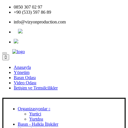
0850 307 02 97
+90 (533) 597 86 89
info@vizyonproduction.com
Menü
Anasayfa
Yönetim
Basın Odası
Video Odası
İletişim ve Temsilcilikler
Organizasyonlar
Yurtiçi
Yurtdışı
Basın - Halkla İlişkiler