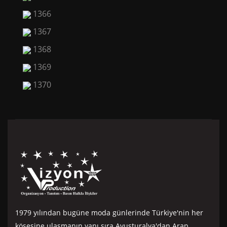
1366
1367
1368
1369
1370
1979 yılından bugüne moda günlerinde Türkiye'nin her
köşesine ulaşmanın yanı sıra Avusturalya'dan Arap