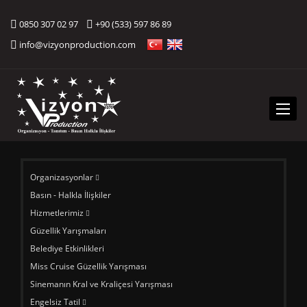
0850 307 02 97
+90 (533) 597 86 89
info@vizyonproduction.com
Menü
Organizasyonlar
Basın - Halkla İlişkiler
Hizmetlerimiz
Güzellik Yarışmaları
Belediye Etkinlikleri
Miss Cruise Güzellik Yarışması
Sinemanın Kral ve Kraliçesi Yarışması
Engelsiz Tatil