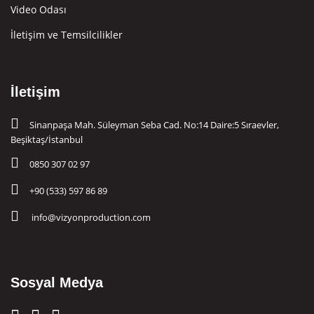
Video Odası
İletişim ve Temsilcilikler
İletişim
Sinanpaşa Mah. Süleyman Seba Cad. No:14 Daire:5 Sıraevler,
Beşiktaş/İstanbul
0850 307 02 97
+90 (533) 597 86 89
info@vizyonproduction.com
Sosyal Medya