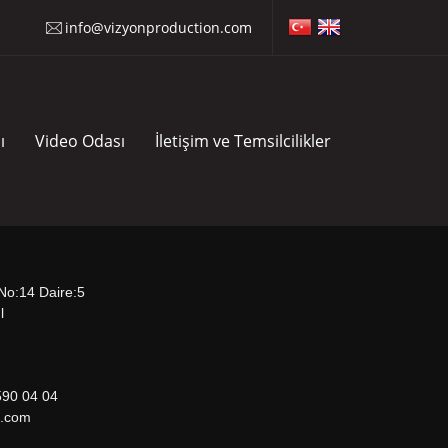
info@vizyonproduction.com
ı
Video Odası
İletişim ve Temsilcilikler
o:14 Daire:5
l
9
590 04 04
on.com