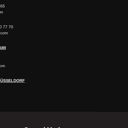
 65
com
0 77 70
l.com
AMI
.com
 DÜSSELDORF