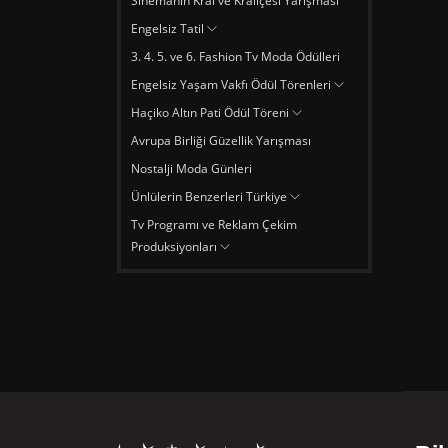
Sinemanın Kral ve Kraliçesi Yarışması
Engelsiz Tatil
3. 4. 5. ve 6. Fashion Tv Moda Ödülleri
Engelsiz Yaşam Vakfı Ödül Törenleri
Haçiko Altın Pati Ödül Töreni
Avrupa Birliği Güzellik Yarışması
Nostalji Moda Günleri
Ünlülerin Benzerleri Türkiye
Tv Programı ve Reklam Çekim
Produksiyonları