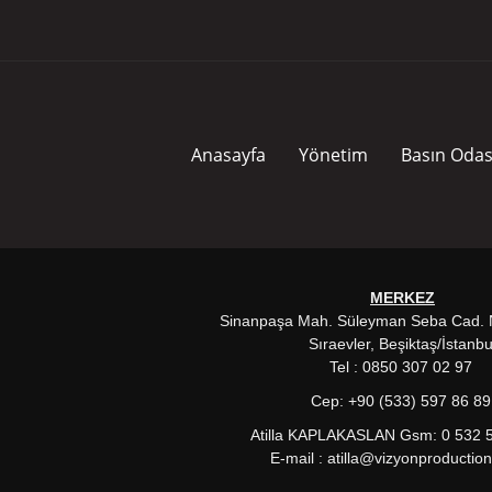
Anasayfa
Yönetim
Basın Odas
MERKEZ
Sinanpaşa Mah. Süleyman Seba Cad. N
Sıraevler, Beşiktaş/İstanbu
Tel : 0850 307 02 97
Cep: +90 (533) 597 86 8
Atilla KAPLAKASLAN Gsm: 0 532 
E-mail : atilla@vizyonproducti