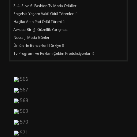
3. 4. 5. ve 6. Fashion Tv Moda Ödülleri
Engelsiz Yaşam Vakfı Ödül Törenleri
Haçiko Altın Pati Ödül Töreni
Avrupa Birliği Güzellik Yarışması
Nostalji Moda Günleri
Ünlülerin Benzerleri Türkiye
Tv Programı ve Reklam Çekim Produksiyonları
566
567
568
569
570
571