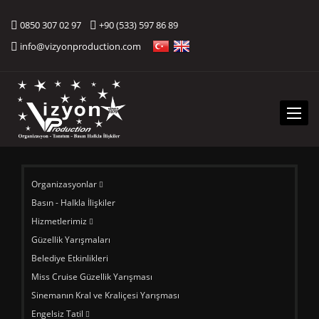
0850 307 02 97
+90 (533) 597 86 89
info@vizyonproduction.com
Menü
Organizasyonlar
Basın - Halkla İlişkiler
Hizmetlerimiz
Güzellik Yarışmaları
Belediye Etkinlikleri
Miss Cruise Güzellik Yarışması
Sinemanın Kral ve Kraliçesi Yarışması
Engelsiz Tatil