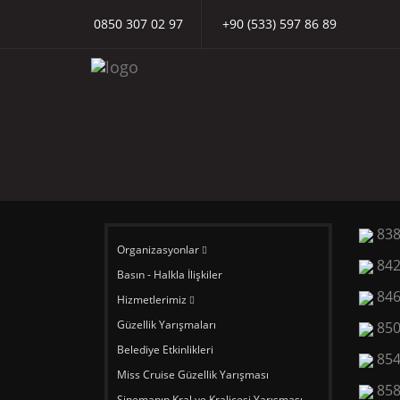
0850 307 02 97
+90 (533) 597 86 89
83
Organizasyonlar
84
Basın - Halkla İlişkiler
84
Hizmetlerimiz
Güzellik Yarışmaları
85
Belediye Etkinlikleri
85
Miss Cruise Güzellik Yarışması
85
Sinemanın Kral ve Kraliçesi Yarışması