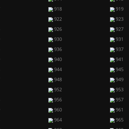
7
918
919
1
922
923
5
926
927
9
930
931
5
936
937
9
940
941
3
944
945
7
948
949
1
952
953
5
956
957
9
960
961
3
964
965