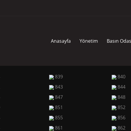
Anasayfa
Yönetim
Basın Odas
8
839
840
2
843
844
6
847
848
0
851
852
4
855
856
8
861
862