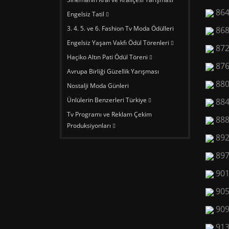
86
Engelsiz Tatil
3. 4. 5. ve 6. Fashion Tv Moda Ödülleri
86
Engelsiz Yaşam Vakfı Ödül Törenleri
87
Haçiko Altın Pati Ödül Töreni
87
Avrupa Birliği Güzellik Yarışması
88
Nostalji Moda Günleri
Ünlülerin Benzerleri Türkiye
88
Tv Programı ve Reklam Çekim
88
Produksiyonları
89
89
90
90
90
91