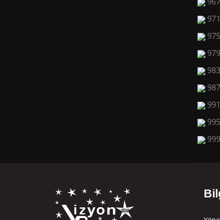
96
97
97
97
98
98
99
99
99
Bil
Yöne