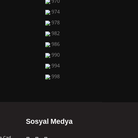
970
974
978
982
986
990
994
998
Sosyal Medya
a Cad.