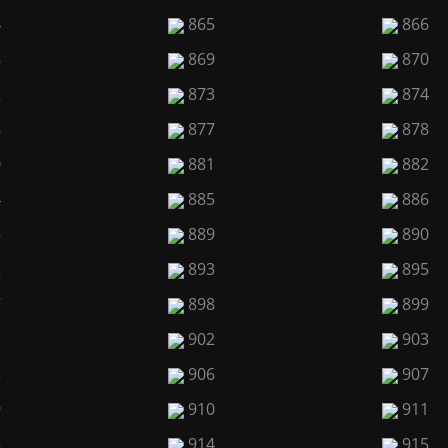
4
865
866
8
869
870
2
873
874
6
877
878
0
881
882
4
885
886
8
889
890
2
893
895
7
898
899
1
902
903
5
906
907
9
910
911
3
914
915