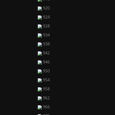
920
924
928
934
938
942
946
950
954
958
962
966